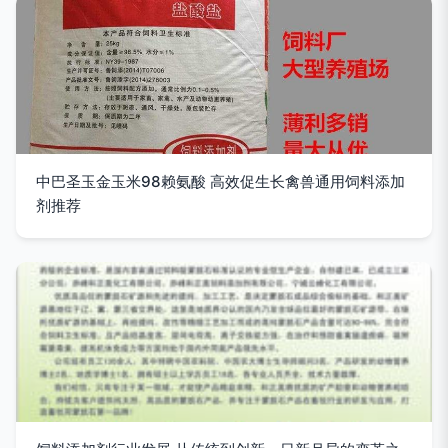
中巴圣玉金玉米98赖氨酸 高效促生长禽兽通用饲料添加
剂推荐