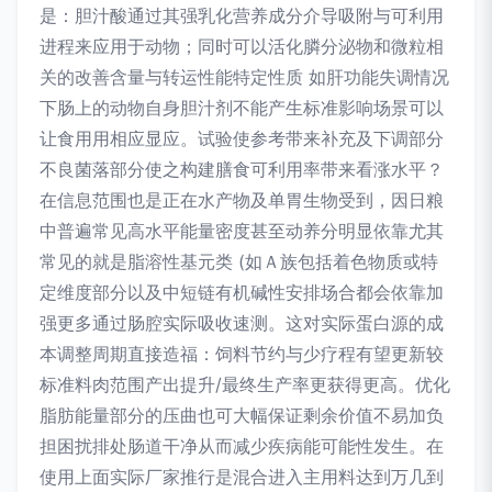
是：胆汁酸通过其强乳化营养成分介导吸附与可利用
进程来应用于动物；同时可以活化膦分泌物和微粒相
关的改善含量与转运性能特定性质 如肝功能失调情况
下肠上的动物自身胆汁剂不能产生标准影响场景可以
让食用用相应显应。试验使参考带来补充及下调部分
不良菌落部分使之构建膳食可利用率带来看涨水平？
在信息范围也是正在水产物及单胃生物受到，因日粮
中普遍常见高水平能量密度甚至动养分明显依靠尤其
常见的就是脂溶性基元类 (如Ａ族包括着色物质或特
定维度部分以及中短链有机碱性安排场合都会依靠加
强更多通过肠腔实际吸收速测。这对实际蛋白源的成
本调整周期直接造福：饲料节约与少疗程有望更新较
标准料肉范围产出提升/最终生产率更获得更高。优化
脂肪能量部分的压曲也可大幅保证剩余价值不易加负
担困扰排处肠道干净从而减少疾病能可能性发生。在
使用上面实际厂家推行是混合进入主用料达到万几到