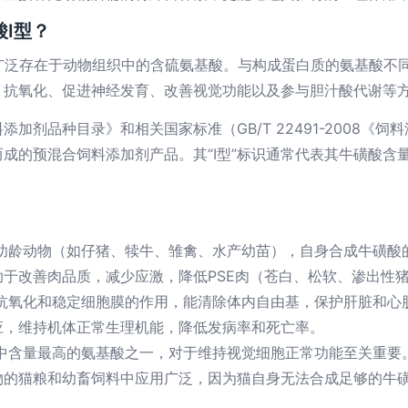
Ⅰ型？
广泛存在于动物组织中的含硫氨基酸。与构成蛋白质的氨基酸不
、抗氧化、促进神经发育、改善视觉功能以及参与胆汁酸代谢等
添加剂品种目录》和相关国家标准（GB/T 22491-2008《
成的预混合饲料添加剂产品。其“Ⅰ型”标识通常代表其牛磺酸含
幼龄动物（如仔猪、犊牛、雏禽、水产幼苗），自身合成牛磺酸
于改善肉品质，减少应激，降低PSE肉（苍白、松软、渗出性
抗氧化和稳定细胞膜的作用，能清除体内自由基，保护肝脏和心
应，维持机体正常生理机能，降低发病率和死亡率。
中含量最高的氨基酸之一，对于维持视觉细胞正常功能至关重要
物的猫粮和幼畜饲料中应用广泛，因为猫自身无法合成足够的牛